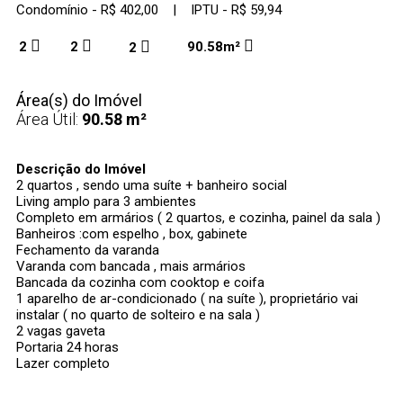
Condomínio - R$ 402,00 | IPTU - R$ 59,94
2
2
90.58m²
2
Área(s) do Imóvel
Área Útil:
90.58 m²
Descrição do Imóvel
2 quartos , sendo uma suíte + banheiro social
Living amplo para 3 ambientes
Completo em armários ( 2 quartos, e cozinha, painel da sala )
Banheiros :com espelho , box, gabinete
Fechamento da varanda
Varanda com bancada , mais armários
Bancada da cozinha com cooktop e coifa
1 aparelho de ar-condicionado ( na suíte ), proprietário vai
instalar ( no quarto de solteiro e na sala )
2 vagas gaveta
Portaria 24 horas
Lazer completo