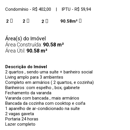
Condomínio - R$ 402,00 | IPTU - R$ 59,94
2
2
90.58m²
2
Área(s) do Imóvel
Área Construída:
90.58 m²
Área Útil:
90.58 m²
Descrição do Imóvel
2 quartos , sendo uma suíte + banheiro social
Living amplo para 3 ambientes
Completo em armários ( 2 quartos, e cozinha)
Banheiros :com espelho , box, gabinete
Fechamento da varanda
Varanda com bancada , mais armários
Bancada da cozinha com cooktop e coifa
1 aparelho de ar-condicionado na suíte
2 vagas gaveta
Portaria 24 horas
Lazer completo