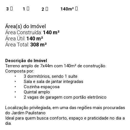
3
1
140m²
2
Área(s) do Imóvel
Área Construída:
140 m²
Área Útil:
140 m²
Área Total:
308 m²
Descrição do Imóvel
Terreno amplo de 7x44m com 140m² de construção.
Composta por:
•
3 dormitórios, sendo 1 suíte
•
Sala e sala de jantar integradas
•
Cozinha espaçosa
•
Quintal amplo
•
2 vagas de garagem com portão eletrônico
Localização privilegiada, em uma das regiões mais procuradas
do Jardim Paulistano
Ideal para quem busca conforto, espaço e praticidade no dia a
dia.