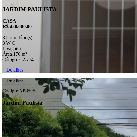
JARDIM PAULISTA
CASA
R$ 450.000,00
3 Dormitório(s)
3 W.C
1 Vaga(s)
Área 176 m²
Código: CA7741
+ Detalhes
+ Detalhes
Código: AP8505
Jardim Paulista
Apartamento
R$ 460.000,00
JARDIM PAULISTA